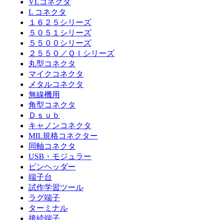
VLコネクタ
L コネクタ
１６２５シリーズ
５０５１シリーズ
５５００シリーズ
２５５０／ＱＩシリーズ
丸型コネクタ
マイクコネクタ
メタルコネクタ
無線機用
角型コネクタ
Ｄｓｕｂ
キャノンコネクタ
MIL規格コネクター
同軸コネクタ
USB・モジュラー
ピンヘッダー
端子台
試作学習ツール
ラグ端子
ターミナル
接続端子