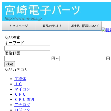
商品検索
キーワード
価格範囲
円～
円
商品カテゴリ
半導体
ＩＣ
マイコン
ＣＰＵ
ＣＰＵ周辺
アナログ
ロジック