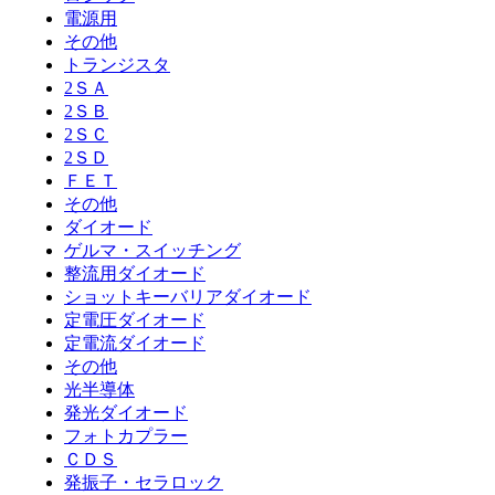
電源用
その他
トランジスタ
2ＳＡ
2ＳＢ
2ＳＣ
2ＳＤ
ＦＥＴ
その他
ダイオード
ゲルマ・スイッチング
整流用ダイオード
ショットキーバリアダイオード
定電圧ダイオード
定電流ダイオード
その他
光半導体
発光ダイオード
フォトカプラー
ＣＤＳ
発振子・セラロック