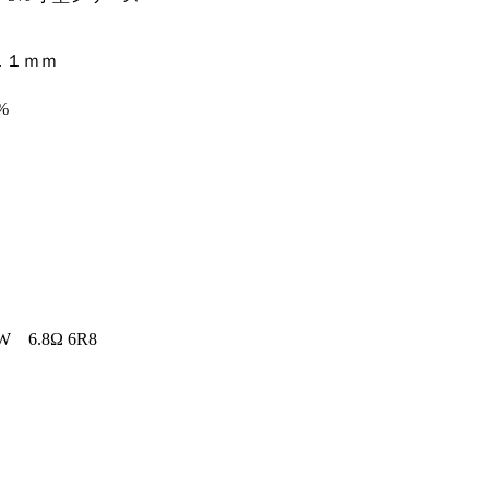
１ｍｍ
%
6.8Ω 6R8