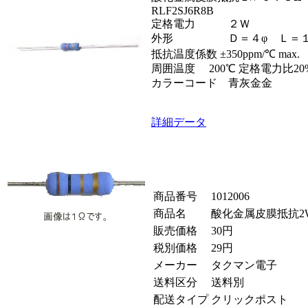
RLF2SJ6R8B
定格電力 ２Ｗ
外形 Ｄ＝４φ Ｌ＝１
抵抗温度係数 ±350ppm/℃ max.
周囲温度 200℃ 定格電力比20
カラーコード 青灰金金
詳細データ
商品番号
1012006
商品名
酸化金属皮膜抵抗2W 
販売価格
30円
税別価格
29円
メーカー
タクマン電子
送料区分
送料別
配送タイプ
クリックポスト