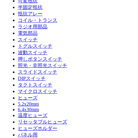
可変抵抗
半固定抵抗
抵抗アレー
コイル・トランス
ラジオ用部品
電気部品
スイッチ
トグルスイッチ
波動スイッチ
押しボタンスイッチ
照光・非照光スイッチ
スライドスイッチ
DIPスイッチ
タクトスイッチ
マイクロスイッチ
ヒューズ
5.2x20mm
6.4x30mm
温度ヒューズ
リセッタブルヒューズ
ヒューズホルダー
パネル用