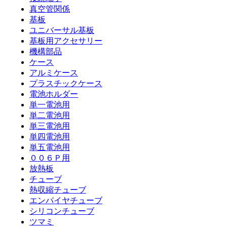
真空管関係
基板
ユニバーサル基板
基板用アクセサリー
機構部品
ケース
アルミケース
プラスチックケース
電池ホルダー
単一電池用
単二電池用
単三電池用
単四電池用
単五電池用
００６Ｐ用
放熱板
チューブ
熱収縮チューブ
エンパイヤチューブ
シリコンチューブ
ツマミ