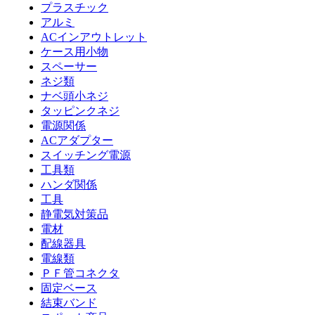
プラスチック
アルミ
ACインアウトレット
ケース用小物
スペーサー
ネジ類
ナベ頭小ネジ
タッピンクネジ
電源関係
ACアダプター
スイッチング電源
工具類
ハンダ関係
工具
静電気対策品
電材
配線器具
電線類
ＰＦ管コネクタ
固定ベース
結束バンド