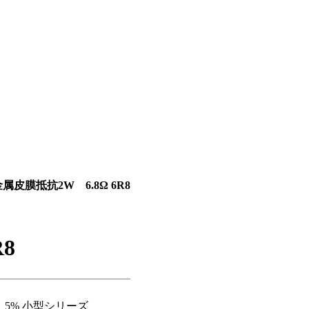
属皮膜抵抗2W 6.8Ω 6R8
8
 5% 小型シリーズ