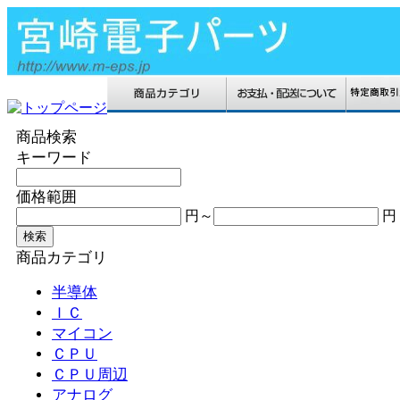
商品検索
キーワード
価格範囲
円～
円
商品カテゴリ
半導体
ＩＣ
マイコン
ＣＰＵ
ＣＰＵ周辺
アナログ