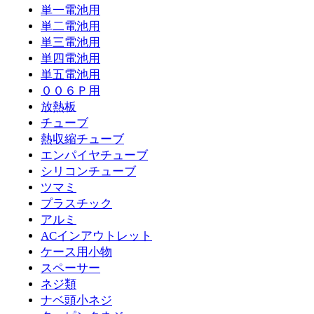
単一電池用
単二電池用
単三電池用
単四電池用
単五電池用
００６Ｐ用
放熱板
チューブ
熱収縮チューブ
エンパイヤチューブ
シリコンチューブ
ツマミ
プラスチック
アルミ
ACインアウトレット
ケース用小物
スペーサー
ネジ類
ナベ頭小ネジ