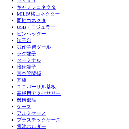
Ｄｓｕｂ
キャノンコネクタ
MIL規格コネクター
同軸コネクタ
USB・モジュラー
ピンヘッダー
端子台
試作学習ツール
ラグ端子
ターミナル
接続端子
真空管関係
基板
ユニバーサル基板
基板用アクセサリー
機構部品
ケース
アルミケース
プラスチックケース
電池ホルダー