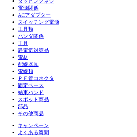
タッピンクネジ
電源関係
ACアダプター
スイッチング電源
工具類
ハンダ関係
工具
静電気対策品
電材
配線器具
電線類
ＰＦ管コネクタ
固定ベース
結束バンド
スポット商品
部品
その他商品
キャンペーン
よくある質問